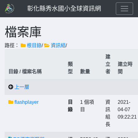
彰化縣秀水國小全球資訊網
檔案庫
路徑：
根目錄
/
資訊組
/
建
類
立
建立時
目錄 / 檔案名稱
型
數量
者
間
上一層
flashplayer
目
1 個項
資
2021-
錄
目
訊
04-07
組
09:22:21
長