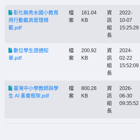
彰化縣秀水國小教育
檔
161.04
資
2022-
用行動載具管理規
案
KB
訊
10-07
範.pdf
組
15:25:29
長
數位學生證通知
檔
200.92
資
2024-
單.pdf
案
KB
訊
02-22
組
15:52:09
長
臺灣中小學教師與學
檔
800.28
資
2026-
生 AI 素養框架.pdf
案
KB
訊
06-30
組
09:35:52
長