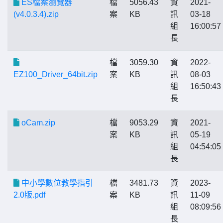
ES檔案瀏覽器
檔
5056.43
資
2021-
(v4.0.3.4).zip
案
KB
訊
03-18
組
16:00:57
長
檔
3059.30
資
2022-
EZ100_Driver_64bit.zip
案
KB
訊
08-03
組
16:50:43
長
oCam.zip
檔
9053.29
資
2021-
案
KB
訊
05-19
組
04:54:05
長
中小學數位教學指引
檔
3481.73
資
2023-
2.0版.pdf
案
KB
訊
11-09
組
08:09:56
長