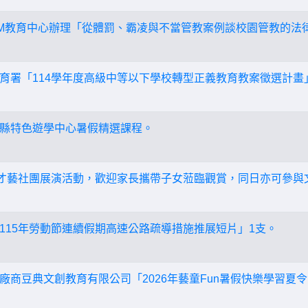
AM教育中心辦理「從體罰、霸凌與不當管教案例談校園管教的法律
育署「114學年度高級中等以下學校轉型正義教育教案徵選計畫」
縣特色遊學中心暑假精選課程。
生才藝社團展演活動，歡迎家長攜帶子女蒞臨觀賞，同日亦可參與文
115年勞動節連續假期高速公路疏導措施推展短片」1支。
廠商豆典文創教育有限公司「2026年藝童Fun暑假快樂學習夏