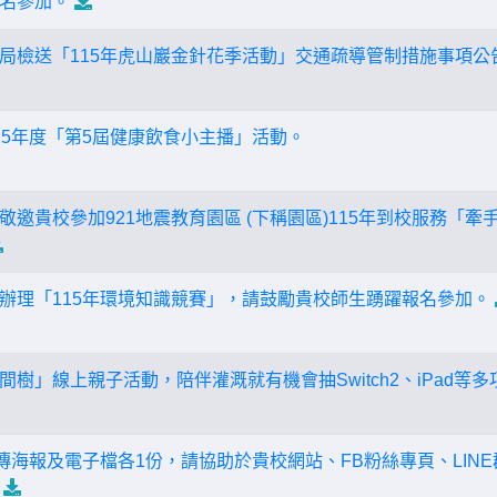
名參加。
局檢送「115年虎山巖金針花季活動」交通疏導管制措施事項公
15年度「第5屆健康飲食小主播」活動。
邀貴校參加921地震教育園區 (下稱園區)115年到校服務「牽
辦理「115年環境知識競賽」，請鼓勵貴校師生踴躍報名參加。
樹」線上親子活動，陪伴灌溉就有機會抽Switch2、iPad等
傳海報及電子檔各1份，請協助於貴校網站、FB粉絲專頁、LIN