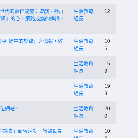
AI世代的數位成癮：遊戲、社群
生活教育
12
『網』的心：網路成癮的辨識、
組長
1
天-回憶中的旋律」之海報，敬
生活教育
10
組長
6
生活教育
15
組長
9
生活教育
19
組長
8
單位網站。
生活教育
20
組長
0
座談會」研習活動，請鼓勵貴
生活教育
10