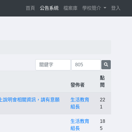
(current)
首頁
公告系統
檔案庫
學校簡介
登入
點
發佈者
閱
上說明會相關資訊，請有意願
生活教育
22
組長
1
生活教育
18
組長
5