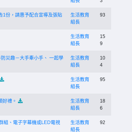
組長
3
告1份，請惠予配合宣導及張貼
生活教育
93
組長
生活教育
15
組長
9
手防災趣－大手牽小手、 一起學
生活教育
10
組長
4
生活教育
95
組長
多項好禮。
生活教育
18
組長
6
E群組、電子字幕機或LED電視
生活教育
92
組長