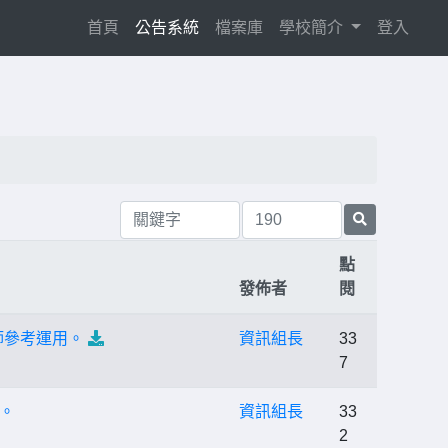
(current)
首頁
公告系統
檔案庫
學校簡介
登入
點
發佈者
閱
請教師參考運用。
資訊組長
33
7
。
資訊組長
33
2