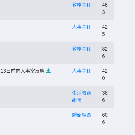
教務主任
46
3
人事主任
42
5
教務主任
82
6
月13日前向人事室反應
人事主任
42
0
生活教育
38
組長
6
體衛組長
60
6