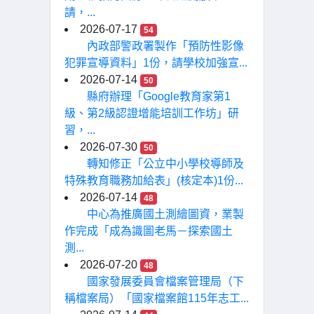
請，...
2026-07-17
54
內政部警政署製作「預防性影像
犯罪宣導資料」1份，請學校加強宣...
2026-07-14
50
縣府辦理「Google教育家第1
級、第2級認證增能培訓工作坊」研
習，...
2026-07-30
50
轉知修正「公立中小學校導師及
特殊教育職務加給表」(核定本)1份...
2026-07-14
48
中心為推廣國土測繪圖資，業製
作完成「成為識圖老馬－探索國土
測...
2026-07-20
48
國家發展委員會檔案管理局（下
稱檔案局）「國家檔案館115年志工...