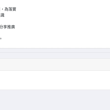
畫，為落實
長識
站分享推廣
）。