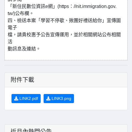
「新住民數位資訊e網」(https：//nit.immigration.gov.
tw/)公布欄。
四、檢送本案「學習不停歇、揪團好禮送給你」宣傳圖
電子
檔，請貴校惠予公告宣傳運用，並於相關網站公布相關
活
動訊息及連結。
附件下載
LINK2.pdf
LINK3.png
近月內熱門公告