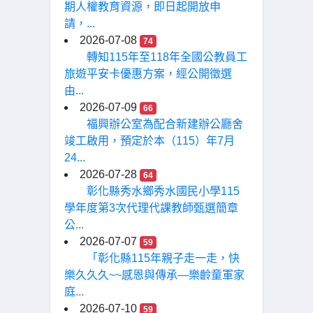
期人權教育資源，即日起開放申
請，...
2026-07-08
74
轉知115年至118年全國公教員工
旅遊平安卡優惠方案，經公開徵選
由...
2026-07-09
66
福興辦公室為配合新建辦公廳舍
竣工啟用，預定於本（115）年7月
24...
2026-07-28
64
彰化縣秀水鄉秀水國民小學115
學年度第3次代理代課教師甄選簡章
公...
2026-07-07
59
「彰化縣115年親子走一走，快
樂久久久~~感恩與傳承—樂齡童軍家
庭...
2026-07-10
59