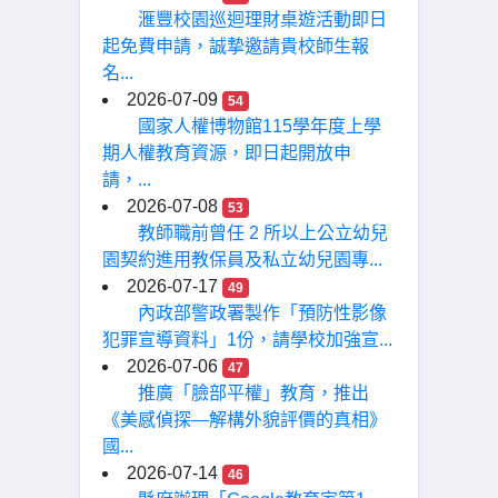
滙豐校園巡迴理財桌遊活動即日
起免費申請，誠摯邀請貴校師生報
名...
2026-07-09
54
國家人權博物館115學年度上學
期人權教育資源，即日起開放申
請，...
2026-07-08
53
教師職前曾任 2 所以上公立幼兒
園契約進用教保員及私立幼兒園專...
2026-07-17
49
內政部警政署製作「預防性影像
犯罪宣導資料」1份，請學校加強宣...
2026-07-06
47
推廣「臉部平權」教育，推出
《美感偵探—解構外貌評價的真相》
國...
2026-07-14
46