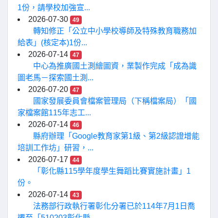
1份，請學校加強宣...
2026-07-30
49
轉知修正「公立中小學校導師及特殊教育職務加
給表」(核定本)1份...
2026-07-14
47
中心為推廣國土測繪圖資，業製作完成「成為識
圖老馬－探索國土測...
2026-07-20
47
國家發展委員會檔案管理局（下稱檔案局）「國
家檔案館115年志工...
2026-07-14
46
縣府辦理「Google教育家第1級、第2級認證增能
培訓工作坊」研習，...
2026-07-17
44
「彰化縣115學年度學生舞蹈比賽實施計畫」1
份。
2026-07-14
43
法務部行政執行署彰化分署已於114年7月1日喬
遷至「510203彰化縣...