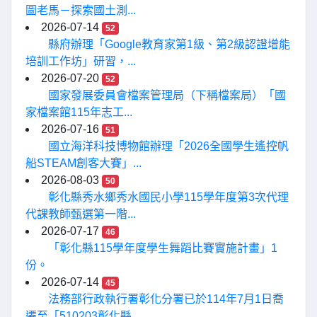
圖老馬－探索國土測...
2026-07-14
52
縣府辦理「Google教育家第1級、第2級認證增能
培訓工作坊」研習，...
2026-07-20
52
國家發展委員會檔案管理局（下稱檔案局）「國
家檔案館115年志工...
2026-07-16
51
國立海洋科技博物館辦理「2026全國學生遙控帆
船STEAM創客大賽」...
2026-08-03
50
彰化縣秀水鄉秀水國民小學115學年度第3次代理
代課教師甄選第一階...
2026-07-17
46
「彰化縣115學年度學生舞蹈比賽實施計畫」1
份。
2026-07-14
45
法務部行政執行署彰化分署已於114年7月1日喬
遷至「510203彰化縣...