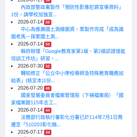
54
內政部警政署製作「預防性影像犯罪宣導資料」
1份，請學校加強宣...
2026-07-14
50
中心為推廣國土測繪圖資，業製作完成「成為識
圖老馬－探索國土測...
2026-07-14
50
縣府辦理「Google教育家第1級、第2級認證增能
培訓工作坊」研習，...
2026-07-30
50
轉知修正「公立中小學校導師及特殊教育職務加
給表」(核定本)1份...
2026-07-20
48
國家發展委員會檔案管理局（下稱檔案局）「國
家檔案館115年志工...
2026-07-14
44
法務部行政執行署彰化分署已於114年7月1日喬
遷至「510203彰化縣...
2026-07-17
44