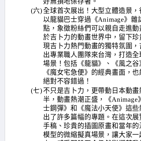
好無損地保存著。
(六)
全球首次展出！大型立體造景，
以龍貓巴士穿過《Animage》
點，象徵粉絲們可以親自走進動
於吉卜力的動畫世界中，留下珍
現吉卜力熱門動畫的獨特氛圍，
出專業職人團隊來台灣，打造全
場景！包括《龍貓》、《風之谷
《魔女宅急便》的經典畫面，也
絕對不容錯過！
(七)
不只是吉卜力，更帶動日本動畫熱
半，動畫熱潮正盛，《Animag
士鋼彈》和《魔法小天使》這些
出了許多篇幅的專題。在這次展
手稿、珍貴的插圖原畫和當年的
模型的微縮擬真場景，讓大家一