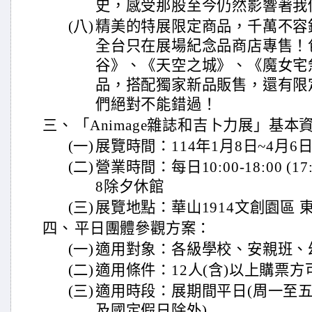
史，感受那股至今仍然影響著我
(八)
精美的特展限定商品，千萬不容
全台只在展場紀念品商店專售！
谷》、《天空之城》、《魔女宅
品，搭配獨家新品販售，還有限
們絕對不能錯過！
三、
「Animage雜誌和吉卜力展」基本
(一)
展覽時間：114年1月8日~4月6
(二)
營業時間：每日10:00-18:00 (1
8除夕休館
(三)
展覽地點：華山1914文創園區 
四、
平日團體參觀方案：
(一)
適用對象：各級學校、安親班、
(二)
適用條件：12人(含)以上購票方
(三)
適用時段：展期間平日(周一至五(10
及國定假日除外)