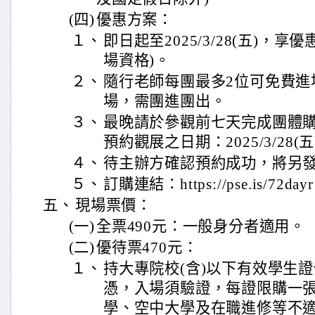
(四)
優惠方案：
１、
即日起至2025/3/28(五)，享
場資格)。
２、
隨行老師每團最多2位可免費進
場，需團進團出。
３、
最晚請於參觀前七天完成團體
預約觀展之日期：2025/3/28(
４、
待主辦方確認預約成功，將另
５、
訂購連結：https://pse.is/72dayr
五、
現場票價：
(一)
全票490元：一般身分者適用。
(二)
優待票470元：
１、
持大專院校(含)以下有效學生
憑，入場須驗證，每證限購一
學、空中大學及在職進修等不