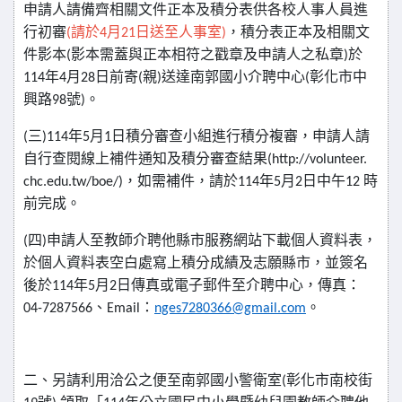
申請人請備齊相關文件正本及積分表供各校人事人員進
行初審
(
請於
4
月
21
日送至人事室
)
，
積分表正本及相關文
件影本
(
影本需蓋與正本相符之戳章及申請人之私章
)
於
114
年
4
月
28
日前寄
(
親
)
送達南
郭國小介聘中心
(
彰化市中
興路
98
號
)
。
(
三
)114
年
5
月
1
日積分審查小組進行積分複審，申請人請
自行查閱線上補件通知及積分審查結果
(http://volunteer.
chc.edu.tw/boe/)
，如需補件，請於
114
年
5
月
2
日中午
12
時
前完成。
(
四
)
申請人至教師介聘他縣市服務網站下載個人資料表，
於個人資料表空白處寫上積分成績及志願縣市，並簽名
後於
114
年
5
月
2
日傳真或電子郵件至介聘中心，傳真：
04-7287566
、
Email
：
nges7280366@gmail.com
。
二、另請利用洽公之便至南郭國小警衛室
(
彰化市南校街