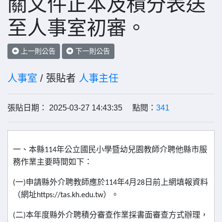
關文件正本及積分表送
至人事室初審。
上一則公告
下一則公告
人事室
/ 張貼者
人事主任
張貼日期： 2025-03-27 14:43:35 點閱：
341
一、本縣
114
年公立國民小學暨幼兒園教師介聘他縣市服
務作業主要時間如下：
(
一
)
申請縣外介聘教師應於
114
年
4
月
28
日前上網填報資料
（網址
https://tas.kh.edu.tw
）。
(
二
)
本年度縣外介聘積分審查作業採書面審查方式辦理，