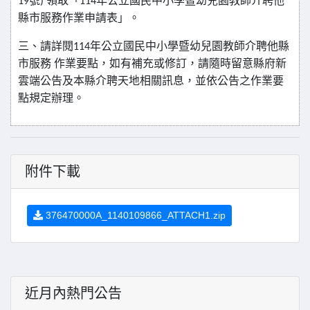
19
號
)
領取「
114
年公立國民中小學暨幼兒園教師介聘他
縣市服務作業申請表」。
三、請詳閱
114
年公立國民中小學暨幼兒園教師介聘他縣
市服務
作業要點，如有補充或修訂，請隨時留意縣府新
雲端公告及本縣介聘天地相關訊息，並依公告之作業要
點規定辦理。
附件下載
376470000A_1140109866_ATTACH1.zip
近月內熱門公告