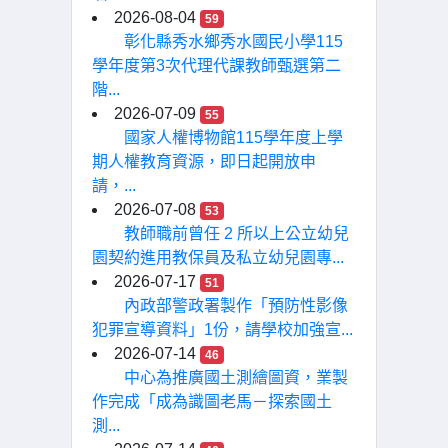
2026-08-04
59
彰化縣秀水鄉秀水國民小學115
學年度第3次代理代課教師甄選第二
階...
2026-07-09
55
國家人權博物館115學年度上學
期人權教育資源，即日起開放申
請，...
2026-07-08
53
教師職前曾任 2 所以上公立幼兒
園契約進用教保員及私立幼兒園專...
2026-07-17
51
內政部警政署製作「預防性影像
犯罪宣導資料」1份，請學校加強宣...
2026-07-14
46
中心為推廣國土測繪圖資，業製
作完成「成為識圖老馬－探索國土
測...