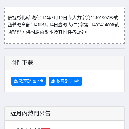
依據彰化縣政府
年
月
日府人力字第
號
114
5
19
1140190779
函轉教育部
年
月
日臺教人
二
字第
號
114
5
14
(
)
1140041480B
函辦理，併附原函影本及其附件各
份。
1
附件下載
教育部 函.pdf
教育部令.pdf
近月內熱門公告