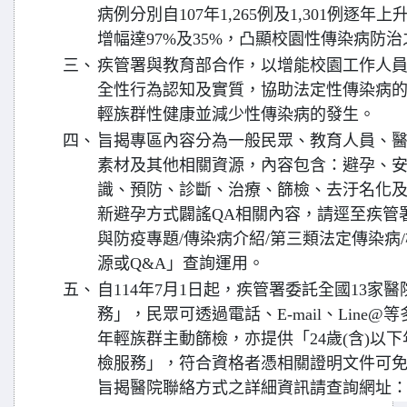
病例分別自107年1,265例及1,301例逐年上升至
增幅達97%及35%，凸顯校園性傳染病防
三、
疾管署與教育部合作，以增能校園工作人
全性行為認知及實質，協助法定性傳染病
輕族群性健康並減少性傳染病的發生。
四、
旨揭專區內容分為一般民眾、教育人員、
素材及其他相關資源，內容包含：避孕、
識、預防、診斷、治療、篩檢、去汙名化
新避孕方式闢謠QA相關內容，請逕至疾管
與防疫專題/傳染病介紹/第三類法定傳染病
源或Q&A」查詢運用。
五、
自114年7月1日起，疾管署委託全國13家
務」，民眾可透過電話、E-mail、Line
年輕族群主動篩檢，亦提供「24歲(含)以
檢服務」，符合資格者憑相關證明文件可
旨揭醫院聯絡方式之詳細資訊請查詢網址：https:/