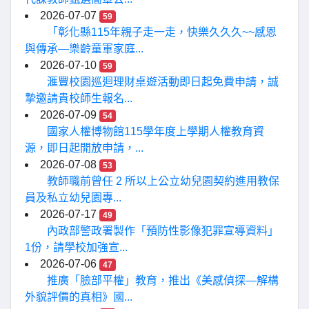
2026-07-07
59
「彰化縣115年親子走一走，快樂久久久~~感恩
與傳承—樂齡童軍家庭...
2026-07-10
59
滙豐校園巡迴理財桌遊活動即日起免費申請，誠
摯邀請貴校師生報名...
2026-07-09
54
國家人權博物館115學年度上學期人權教育資
源，即日起開放申請，...
2026-07-08
53
教師職前曾任 2 所以上公立幼兒園契約進用教保
員及私立幼兒園專...
2026-07-17
49
內政部警政署製作「預防性影像犯罪宣導資料」
1份，請學校加強宣...
2026-07-06
47
推廣「臉部平權」教育，推出《美感偵探—解構
外貌評價的真相》國...