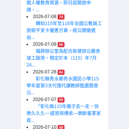
期人權教育資源，即日起開放申
請，...
2026-07-08
74
轉知115年至118年全國公教員工
旅遊平安卡優惠方案，經公開徵選
由...
2026-07-09
66
福興辦公室為配合新建辦公廳舍
竣工啟用，預定於本（115）年7月
24...
2026-07-28
64
彰化縣秀水鄉秀水國民小學115
學年度第3次代理代課教師甄選簡章
公...
2026-07-07
59
「彰化縣115年親子走一走，快
樂久久久~~感恩與傳承—樂齡童軍家
庭...
2026-07-10
59