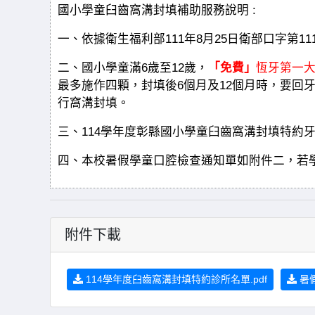
國小學童臼齒窩溝封填補助服務說明 :
一、依據衛生福利部111年8月25日衛部口字第1112
二、國小學童滿6歲至12歲，
「免費」
恆牙第一
最多施作四顆，封填後6個月及12個月時，要回
行窩溝封填。
三、114學年度彰縣國小學童臼齒窩溝封填特約
四、本校暑假學童口腔檢查通知單如附件二，若
附件下載
114學年度臼齒窩溝封填特約診所名單.pdf
暑假