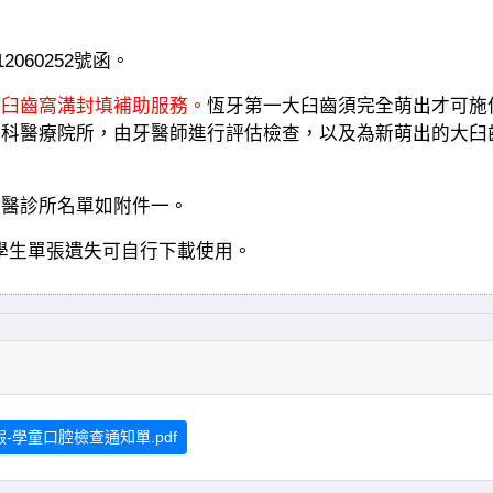
060252號函。
大臼齒窩溝封填補助服務。
恆牙第一大臼齒須完全萌出才可施
牙科醫療院所，由牙醫師進行評估檢查，以及為新萌出的大臼
牙醫診所名單如附件一。
學生單張遺失可自行下載使用。
-學童口腔檢查通知單.pdf