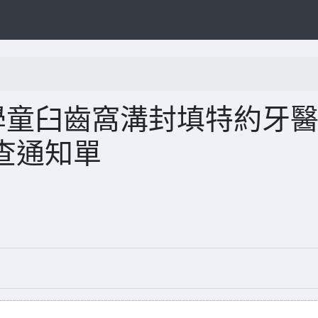
學童臼齒窩溝封填特約牙
查通知單