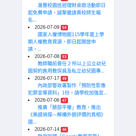
滙豐校園巡迴理財桌遊活動即日
起免費申請，誠摯邀請貴校師生報
名...
2026-07-09
54
國家人權博物館115學年度上學
期人權教育資源，即日起開放申
請，...
2026-07-08
53
教師職前曾任 2 所以上公立幼兒
園契約進用教保員及私立幼兒園專...
2026-07-17
49
內政部警政署製作「預防性影像
犯罪宣導資料」1份，請學校加強宣...
2026-07-06
47
推廣「臉部平權」教育，推出
《美感偵探—解構外貌評價的真相》
國...
2026-07-14
46