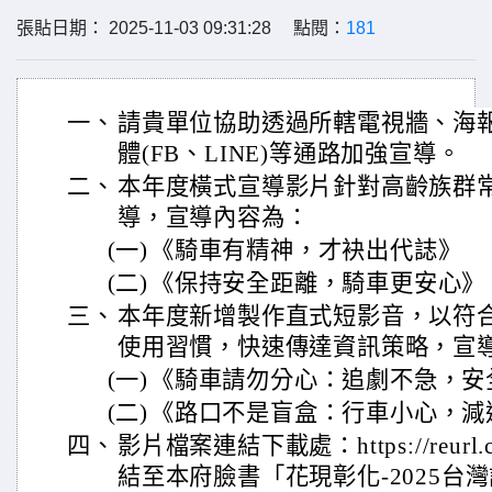
張貼日期： 2025-11-03 09:31:28 點閱：
181
一、
請貴單位協助透過所轄電視牆、海
體(FB、LINE)等通路加強宣導。
二、
本年度橫式宣導影片針對高齡族群
導，宣導內容為：
(一)
《騎車有精神，才袂出代誌》
(二)
《保持安全距離，騎車更安心》
三、
本年度新增製作直式短影音，以符
使用習慣，快速傳達資訊策略，宣
(一)
《騎車請勿分心：追劇不急，安
(二)
《路口不是盲盒：行車小心，減
四、
影片檔案連結下載處：https://reurl
結至本府臉書「花現彰化-2025台灣設