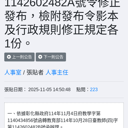
1142602482A號令修正
發布，檢附發布令影本
及行政規則修正規定各
1份。
上一則公告
下一則公告
人事室
/ 張貼者
人事主任
張貼日期： 2025-11-05 14:50:48 點閱：
223
一、依據彰化縣政府
114
年
11
月
4
日府教學字第
1140434856
號函轉
教育部
114
年
10
月
28
日臺教師
(
四
)
字
第
1142602482B
號函辦理。