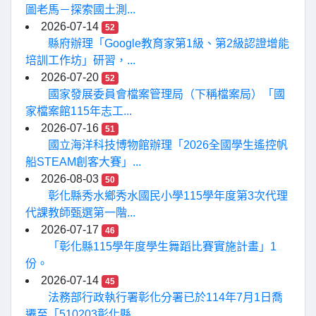
圖老馬－探索國土測...
2026-07-14
52
縣府辦理「Google教育家第1級、第2級認證增能
培訓工作坊」研習，...
2026-07-20
52
國家發展委員會檔案管理局（下稱檔案局）「國
家檔案館115年志工...
2026-07-16
51
國立海洋科技博物館辦理「2026全國學生遙控帆
船STEAM創客大賽」...
2026-08-03
50
彰化縣秀水鄉秀水國民小學115學年度第3次代理
代課教師甄選第一階...
2026-07-17
46
「彰化縣115學年度學生舞蹈比賽實施計畫」1
份。
2026-07-14
45
法務部行政執行署彰化分署已於114年7月1日喬
遷至「510203彰化縣...