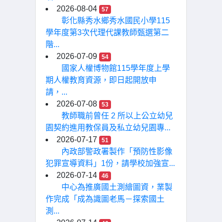
2026-08-04
57
彰化縣秀水鄉秀水國民小學115
學年度第3次代理代課教師甄選第二
階...
2026-07-09
54
國家人權博物館115學年度上學
期人權教育資源，即日起開放申
請，...
2026-07-08
53
教師職前曾任 2 所以上公立幼兒
園契約進用教保員及私立幼兒園專...
2026-07-17
51
內政部警政署製作「預防性影像
犯罪宣導資料」1份，請學校加強宣...
2026-07-14
46
中心為推廣國土測繪圖資，業製
作完成「成為識圖老馬－探索國土
測...