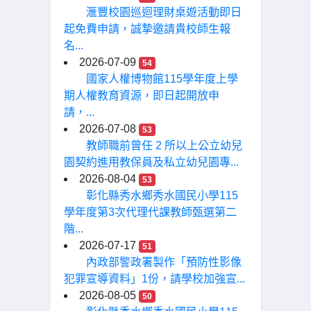
滙豐校園巡迴理財桌遊活動即日
起免費申請，誠摯邀請貴校師生報
名...
2026-07-09
54
國家人權博物館115學年度上學
期人權教育資源，即日起開放申
請，...
2026-07-08
53
教師職前曾任 2 所以上公立幼兒
園契約進用教保員及私立幼兒園專...
2026-08-04
53
彰化縣秀水鄉秀水國民小學115
學年度第3次代理代課教師甄選第二
階...
2026-07-17
51
內政部警政署製作「預防性影像
犯罪宣導資料」1份，請學校加強宣...
2026-08-05
50