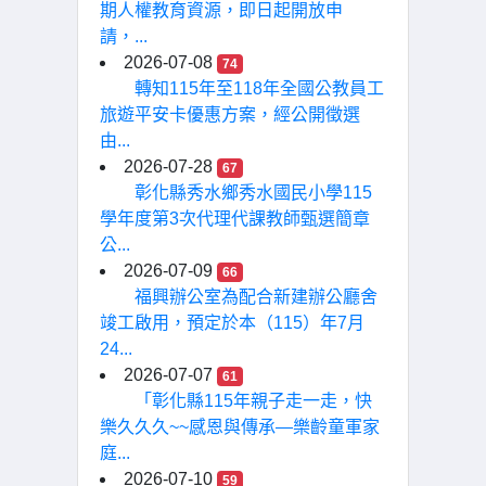
期人權教育資源，即日起開放申
請，...
2026-07-08
74
轉知115年至118年全國公教員工
旅遊平安卡優惠方案，經公開徵選
由...
2026-07-28
67
彰化縣秀水鄉秀水國民小學115
學年度第3次代理代課教師甄選簡章
公...
2026-07-09
66
福興辦公室為配合新建辦公廳舍
竣工啟用，預定於本（115）年7月
24...
2026-07-07
61
「彰化縣115年親子走一走，快
樂久久久~~感恩與傳承—樂齡童軍家
庭...
2026-07-10
59