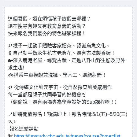
這個暑假，還在煩惱孩子放假去哪裡？
還在搜尋有趣又有教育意義的活動？
快來報名我們最夯的特色遊學課程！
🍕親子一起動手體驗客家擂茶、認識烏魚文化。
🏮自己動手做永生花古老窗花、還有古法製香喔！
🏡深入鹿港老屋、導覽古蹟、走進八卦山野生態及野外
求生趣!
🚲搭乘牛車摸蜆兼洗褲、學木工、還能射箭！
🎨 從傳統文化到元宇宙、從自然探查到美感創作
每一堂都是親子共同學習的好機會💪
（偷偷說：還有兩場專為學童設計的Sup課程唷！）
📍即將開放報名！額滿即止！報名時間:5/1(五)~5/20(三)
🏃♀️
報名連結請點
我
https://funstudy.chc.edu.tw/news/course?type=list