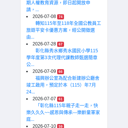
期人權教育資源，即日起開放申
請，...
2026-07-08
74
轉知115年至118年全國公教員工
旅遊平安卡優惠方案，經公開徵選
由...
2026-07-28
67
彰化縣秀水鄉秀水國民小學115
學年度第3次代理代課教師甄選簡章
公...
2026-07-09
66
福興辦公室為配合新建辦公廳舍
竣工啟用，預定於本（115）年7月
24...
2026-07-07
61
「彰化縣115年親子走一走，快
樂久久久~~感恩與傳承—樂齡童軍家
庭...
2026-07-10
59