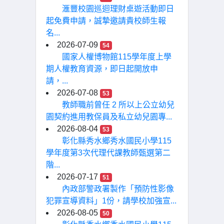
滙豐校園巡迴理財桌遊活動即日
起免費申請，誠摯邀請貴校師生報
名...
2026-07-09
54
國家人權博物館115學年度上學
期人權教育資源，即日起開放申
請，...
2026-07-08
53
教師職前曾任 2 所以上公立幼兒
園契約進用教保員及私立幼兒園專...
2026-08-04
53
彰化縣秀水鄉秀水國民小學115
學年度第3次代理代課教師甄選第二
階...
2026-07-17
51
內政部警政署製作「預防性影像
犯罪宣導資料」1份，請學校加強宣...
2026-08-05
50