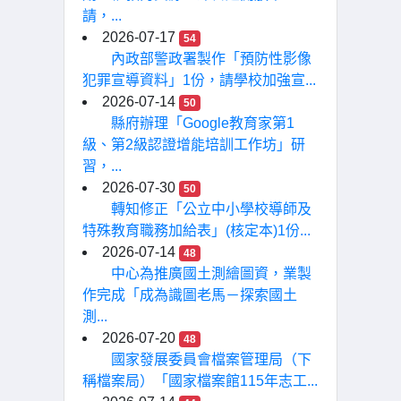
請，...
2026-07-17
54
內政部警政署製作「預防性影像
犯罪宣導資料」1份，請學校加強宣...
2026-07-14
50
縣府辦理「Google教育家第1
級、第2級認證增能培訓工作坊」研
習，...
2026-07-30
50
轉知修正「公立中小學校導師及
特殊教育職務加給表」(核定本)1份...
2026-07-14
48
中心為推廣國土測繪圖資，業製
作完成「成為識圖老馬－探索國土
測...
2026-07-20
48
國家發展委員會檔案管理局（下
稱檔案局）「國家檔案館115年志工...