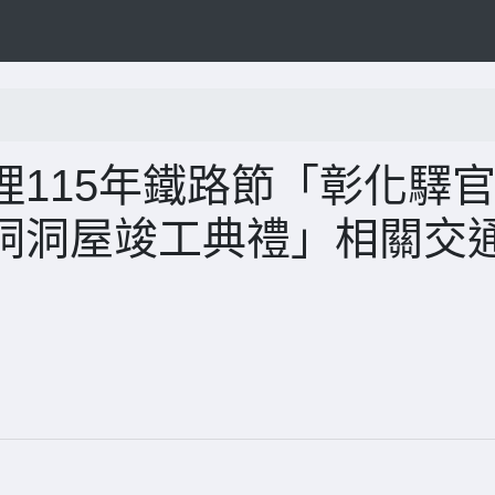
115年鐵路節「彰化驛
洞洞屋竣工典禮」相關交