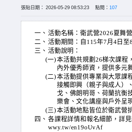
張貼日期： 2026-05-29 08:53:23 點閱：
107
一、
活動名稱：衛武營2026夏舞營Sum
二、
活動期間：自115年7月4日至
三、
活動說明：
(一)
本活動共規劃26梯次課程
內外優秀師資，提供多元
(二)
本活動提供專業與大眾課
接觸即興（親子與成人）
戈、佛朗明哥、荷蘭抗衡
樂會、文化講座與戶外呈
(三)
本活動地點皆位於衛武營
四、
各課程詳情和報名細節，詳見衛武營
wwy.tw/en19oUvAf