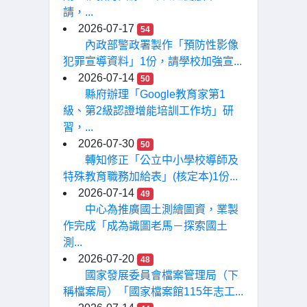
請，...
2026-07-17
54
內政部警政署製作「預防性影像
犯罪宣導資料」1份，請學校加強宣...
2026-07-14
50
縣府辦理「Google教育家第1
級、第2級認證增能培訓工作坊」研
習，...
2026-07-30
50
轉知修正「公立中小學校導師及
特殊教育職務加給表」(核定本)1份...
2026-07-14
49
中心為推廣國土測繪圖資，業製
作完成「成為識圖老馬－探索國土
測...
2026-07-20
48
國家發展委員會檔案管理局（下
稱檔案局）「國家檔案館115年志工...