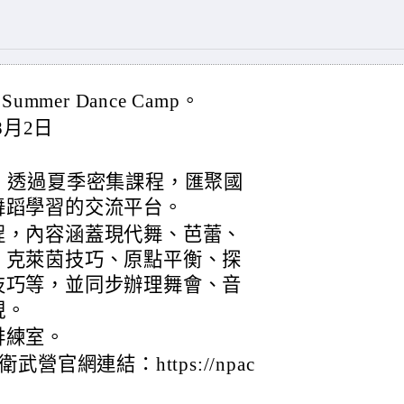
mer Dance Camp。
8月2日
，透過夏季密集課程，匯聚國
舞蹈學習的交流平台。
程，內容涵蓋現代舞、芭蕾、
、克萊茵技巧、原點平衡、探
技巧等，並同步辦理舞會、音
現。
排練室。
官網連結：https://npac