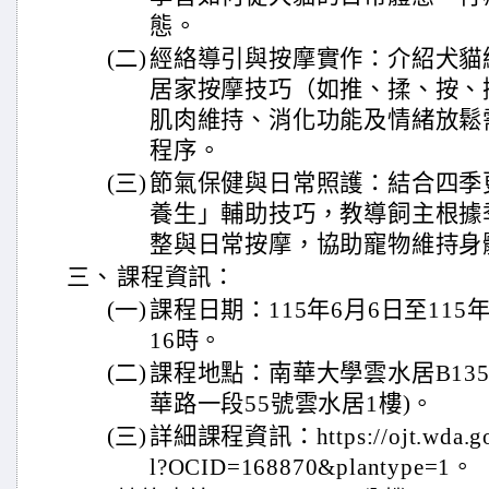
態。
(二)
經絡導引與按摩實作：介紹犬貓
居家按摩技巧（如推、揉、按、
肌肉維持、消化功能及情緒放鬆
程序。
(三)
節氣保健與日常照護：結合四季
養生」輔助技巧，教導飼主根據
整與日常按摩，協助寵物維持身
三、
課程資訊：
(一)
課程日期：115年6月6日至115年
16時。
(二)
課程地點：南華大學雲水居B13
華路一段55號雲水居1樓)。
(三)
詳細課程資訊：https://ojt.wda.gov.
l?OCID=168870&plantype=1。