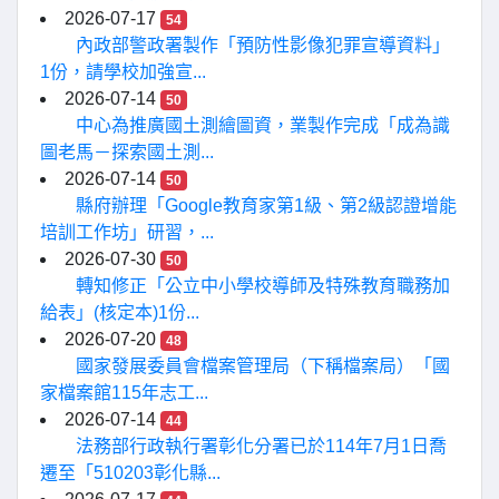
2026-07-17
54
內政部警政署製作「預防性影像犯罪宣導資料」
1份，請學校加強宣...
2026-07-14
50
中心為推廣國土測繪圖資，業製作完成「成為識
圖老馬－探索國土測...
2026-07-14
50
縣府辦理「Google教育家第1級、第2級認證增能
培訓工作坊」研習，...
2026-07-30
50
轉知修正「公立中小學校導師及特殊教育職務加
給表」(核定本)1份...
2026-07-20
48
國家發展委員會檔案管理局（下稱檔案局）「國
家檔案館115年志工...
2026-07-14
44
法務部行政執行署彰化分署已於114年7月1日喬
遷至「510203彰化縣...