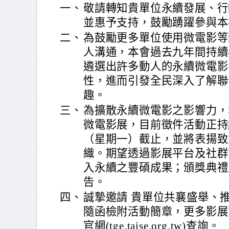
一、
敬請轉知貴單位永續發展、行
並惠予支持，鼓勵踴躍參與本
二、
為鼓勵更多單位使用微電影等
人溝通，本會過去九年間持續
遴選出許多動人的永續微電影
性，進而引發全民深入了解聯
趣。
三、
為擴散永續微電影之影響力，
微電影展，目前徵件活動正持
（星期一）截止，並將表揚致
織。期望透過影展平台及社群
入永續之豐碩成果；頒獎典禮
告。
四、
誠摯邀請 貴單位共襄盛舉、
隨函檢附活動簡章，更多影展
官網(tge.taise.org.tw)查詢。