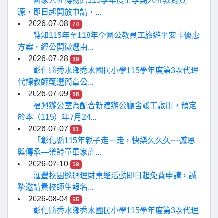
國家人權博物館115學年度上學期人權教育資
源，即日起開放申請，...
2026-07-08
74
轉知115年至118年全國公教員工旅遊平安卡優惠
方案，經公開徵選由...
2026-07-28
69
彰化縣秀水鄉秀水國民小學115學年度第3次代理
代課教師甄選簡章公...
2026-07-09
66
福興辦公室為配合新建辦公廳舍竣工啟用，預定
於本（115）年7月24...
2026-07-07
61
「彰化縣115年親子走一走，快樂久久久~~感恩
與傳承—樂齡童軍家庭...
2026-07-10
59
滙豐校園巡迴理財桌遊活動即日起免費申請，誠
摯邀請貴校師生報名...
2026-08-04
55
彰化縣秀水鄉秀水國民小學115學年度第3次代理