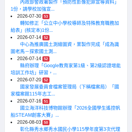
內政部警政署製作「預防性影像犯罪宣導資料」
1份，請學校加強宣...
2026-07-30
53
轉知修正「公立中小學校導師及特殊教育職務加
給表」(核定本)1份...
2026-07-14
52
中心為推廣國土測繪圖資，業製作完成「成為識
圖老馬－探索國土測...
2026-07-14
52
縣府辦理「Google教育家第1級、第2級認證增能
培訓工作坊」研習，...
2026-07-20
52
國家發展委員會檔案管理局（下稱檔案局）「國
家檔案館115年志工...
2026-07-16
51
國立海洋科技博物館辦理「2026全國學生遙控帆
船STEAM創客大賽」...
2026-08-03
50
彰化縣秀水鄉秀水國民小學115學年度第3次代理