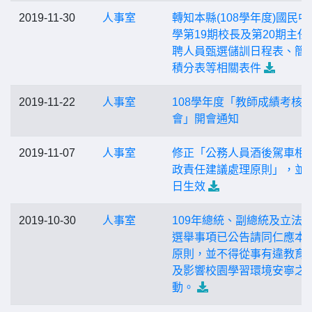
2019-11-30
人事室
轉知本縣(108學年度)國民中
學第19期校長及第20期主任
聘人員甄選儲訓日程表、簡
積分表等相關表件
2019-11-22
人事室
108學年度「教師成績考核
會」開會通知
2019-11-07
人事室
修正「公務人員酒後駕車相
政責任建議處理原則」，並
日生效
2019-10-30
人事室
109年總統、副總統及立法
選舉事項已公告請同仁應本
原則，並不得從事有違教育
及影響校園學習環境安寧之
動。