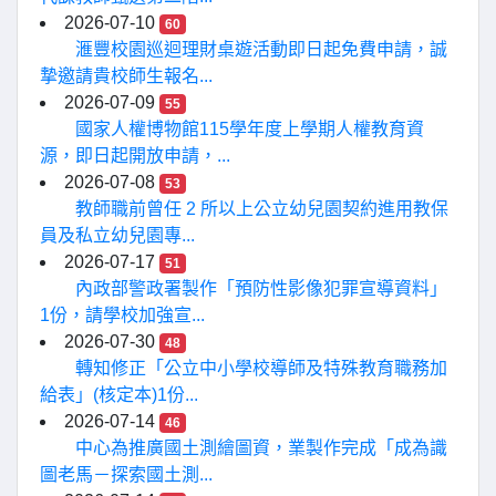
2026-07-10
60
滙豐校園巡迴理財桌遊活動即日起免費申請，誠
摯邀請貴校師生報名...
2026-07-09
55
國家人權博物館115學年度上學期人權教育資
源，即日起開放申請，...
2026-07-08
53
教師職前曾任 2 所以上公立幼兒園契約進用教保
員及私立幼兒園專...
2026-07-17
51
內政部警政署製作「預防性影像犯罪宣導資料」
1份，請學校加強宣...
2026-07-30
48
轉知修正「公立中小學校導師及特殊教育職務加
給表」(核定本)1份...
2026-07-14
46
中心為推廣國土測繪圖資，業製作完成「成為識
圖老馬－探索國土測...