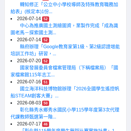
轉知修正「公立中小學校導師及特殊教育職務加
給表」(核定本)1份...
2026-07-14
52
中心為推廣國土測繪圖資，業製作完成「成為識
圖老馬－探索國土測...
2026-07-14
52
縣府辦理「Google教育家第1級、第2級認證增能
培訓工作坊」研習，...
2026-07-20
52
國家發展委員會檔案管理局（下稱檔案局）「國
家檔案館115年志工...
2026-07-16
51
國立海洋科技博物館辦理「2026全國學生遙控帆
船STEAM創客大賽」...
2026-08-03
50
彰化縣秀水鄉秀水國民小學115學年度第3次代理
代課教師甄選第一階...
2026-07-17
46
「彰化縣115學年度學生舞蹈比賽實施計畫」1