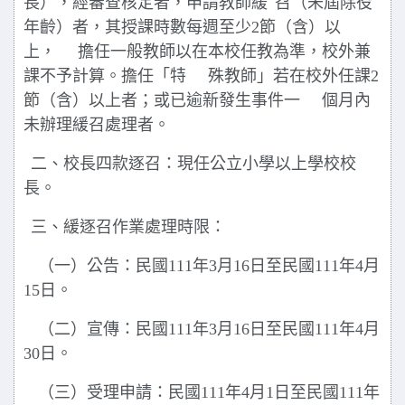
長），經審查核定者，申請教師緩
召（未屆除役
年齡）者，其授課時數每週至少
2
節（含）以
上，
擔任一般教師以在本校任教為準，校外兼
課不予計算。擔任「特
殊教師」若在校外任課
2
節（含）以上者；或已逾新發生事件一
個月內
未辦理緩召處理者。
二、校長四款逐召：現任公立小學以上學校校
長。
三、緩逐召作業處理時限：
（一）公告：民國
111
年
3
月
16
日至民國
111
年
4
月
15
日。
（二）宣傳：民國
111
年
3
月
16
日至民國
111
年
4
月
30
日。
（三）受理申請：民國
111
年
4
月
1
日至民國
111
年