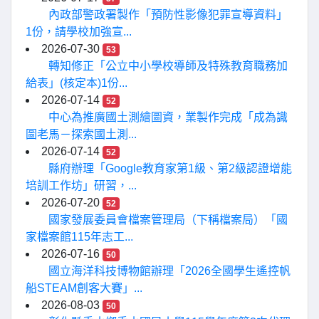
內政部警政署製作「預防性影像犯罪宣導資料」
1份，請學校加強宣...
2026-07-30
53
轉知修正「公立中小學校導師及特殊教育職務加
給表」(核定本)1份...
2026-07-14
52
中心為推廣國土測繪圖資，業製作完成「成為識
圖老馬－探索國土測...
2026-07-14
52
縣府辦理「Google教育家第1級、第2級認證增能
培訓工作坊」研習，...
2026-07-20
52
國家發展委員會檔案管理局（下稱檔案局）「國
家檔案館115年志工...
2026-07-16
50
國立海洋科技博物館辦理「2026全國學生遙控帆
船STEAM創客大賽」...
2026-08-03
50