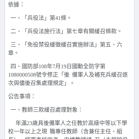
依據：
一、「兵役法」第
41
條。
二、「兵役法施行法」第七章有關緩召條款。
三、「免役禁役緩徵緩召實施辦法」第五、六
章。
四、國防部
108
年
7
月
19
日國動全防字第
1080000508
號令修正「後
備軍人及補充兵緩召逐
次與儘後召集處理規定」。
公告事項：
一、教師三款緩召處理對象：
年滿
23
歲具後備軍人之任教於高級中等以下學
校一年以上之現
職專任教師（含兼任主任、組