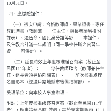
10
月
31
日。
四、應繳驗證件：
（一）初次申請：合格教師證、畢業證書、專任
教師聘書（教師兼
任主任、組長者須另檢附
課表）、退伍令、國民身分證等影
本證件，
及任教合計滿一年證明（同一學校任職之實習年
資
可併計）。
（二）延長時效上年度核准緩召有案（截止至
民國
111
年者）：
專任教師聘書（教師兼任主
任、組長者須另檢附課表）、
前次核准處理
名冊影本（逕送戶籍地縣市後備指揮部）。
受理單位：向本校人事室辦理。
附註：上年度核准緩逐召有案（截止至民國
111
年
者），應申請延長時
效者，請於規定期限內（
111