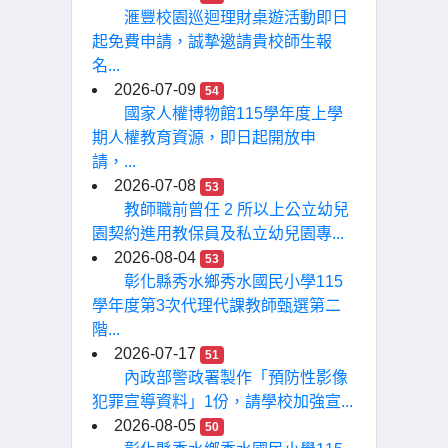
滙豐校園巡迴理財桌遊活動即日
起免費申請，誠摯邀請貴校師生報
名...
2026-07-09
54
國家人權博物館115學年度上學
期人權教育資源，即日起開放申
請，...
2026-07-08
53
教師職前曾任 2 所以上公立幼兒
園契約進用教保員及私立幼兒園專...
2026-08-04
53
彰化縣秀水鄉秀水國民小學115
學年度第3次代理代課教師甄選第二
階...
2026-07-17
51
內政部警政署製作「預防性影像
犯罪宣導資料」1份，請學校加強宣...
2026-08-05
50