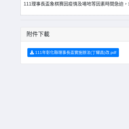
111理事長盃象棋赛因疫情及場地等因素時間急迫
附件下載
111年彰化縣理事長盃實施辦法(丁耀昌)改.pdf