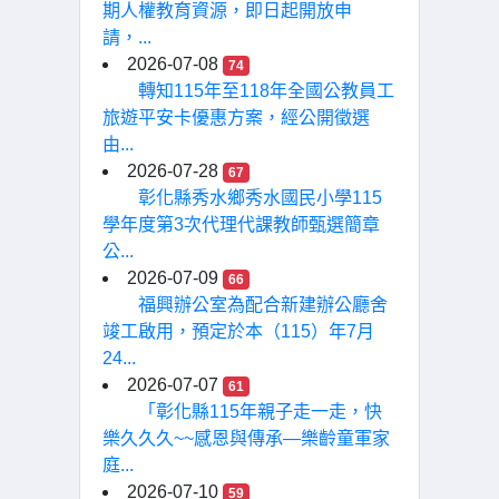
期人權教育資源，即日起開放申
請，...
2026-07-08
74
轉知115年至118年全國公教員工
旅遊平安卡優惠方案，經公開徵選
由...
2026-07-28
67
彰化縣秀水鄉秀水國民小學115
學年度第3次代理代課教師甄選簡章
公...
2026-07-09
66
福興辦公室為配合新建辦公廳舍
竣工啟用，預定於本（115）年7月
24...
2026-07-07
61
「彰化縣115年親子走一走，快
樂久久久~~感恩與傳承—樂齡童軍家
庭...
2026-07-10
59