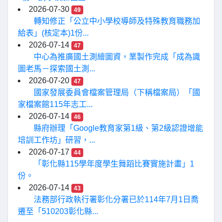
2026-07-30
49
轉知修正「公立中小學校導師及特殊教育職務加
給表」(核定本)1份...
2026-07-14
47
中心為推廣國土測繪圖資，業製作完成「成為識
圖老馬－探索國土測...
2026-07-20
47
國家發展委員會檔案管理局（下稱檔案局）「國
家檔案館115年志工...
2026-07-14
46
縣府辦理「Google教育家第1級、第2級認證增能
培訓工作坊」研習，...
2026-07-17
44
「彰化縣115學年度學生舞蹈比賽實施計畫」1
份。
2026-07-14
43
法務部行政執行署彰化分署已於114年7月1日喬
遷至「510203彰化縣...