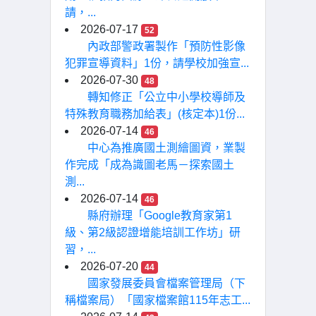
請，...
2026-07-17
52
內政部警政署製作「預防性影像
犯罪宣導資料」1份，請學校加強宣...
2026-07-30
48
轉知修正「公立中小學校導師及
特殊教育職務加給表」(核定本)1份...
2026-07-14
46
中心為推廣國土測繪圖資，業製
作完成「成為識圖老馬－探索國土
測...
2026-07-14
46
縣府辦理「Google教育家第1
級、第2級認證增能培訓工作坊」研
習，...
2026-07-20
44
國家發展委員會檔案管理局（下
稱檔案局）「國家檔案館115年志工...