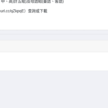
中、高)計五組)及母語組(臺語、客語)
rl.cc/qZkpqE）查詢或下載