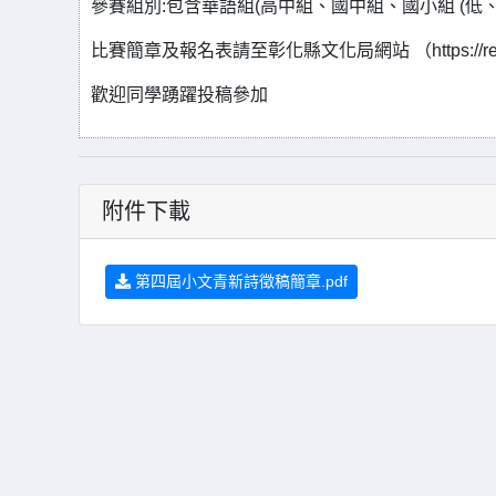
參賽組別:包含華語組(高中組、國中組、國小組 (低、
比賽簡章及報名表請至彰化縣文化局網站 （https://reu
歡迎同學踴躍投稿參加
附件下載
第四屆小文青新詩徵稿簡章.pdf