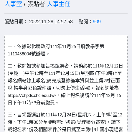
人事室
/ 張貼者
人事主任
張貼日期： 2022-11-28 14:57:58 點閱：
909
一、依據彰化縣政府
111
年
11
月
25
日府教學字第
1110458034
號辦理。
二、教師如欲參加旨揭甄選者，請務必於
111
年
12
月
12
日
(
星期一
)
中午
12
時至
111
年
12
月
15
日
(
星期四
)
下午
3
時止至
報名網站線上報名
(
請完成登錄基本資料並上傳
2
吋正面
脫
帽半身彩色證件照，切勿上傳生活照
)
，報名網址為
https://chpds.chc.edu.tw/
，線上報名後請於
111
年
12
月
15
日下午
11
時
59
分前繳費。
三、旨揭甄選訂於
111
年
12
月
24
日
(
星期六，上午
9
時至
12
時、下午
1
時
30
分至
4
時
)
辦理初選
(
受理積分審查
)
，請下
載報名表
1
份及相關表件於是日攜至本縣中山國小現場審