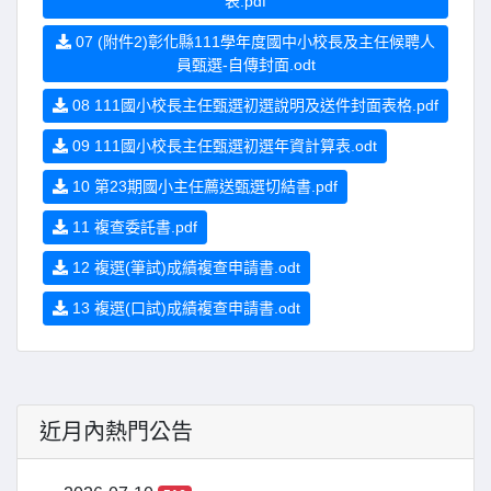
表.pdf
07 (附件2)彰化縣111學年度國中小校長及主任候聘人
員甄選-自傳封面.odt
08 111國小校長主任甄選初選說明及送件封面表格.pdf
09 111國小校長主任甄選初選年資計算表.odt
10 第23期國小主任薦送甄選切結書.pdf
11 複查委託書.pdf
12 複選(筆試)成績複查申請書.odt
13 複選(口試)成績複查申請書.odt
近月內熱門公告