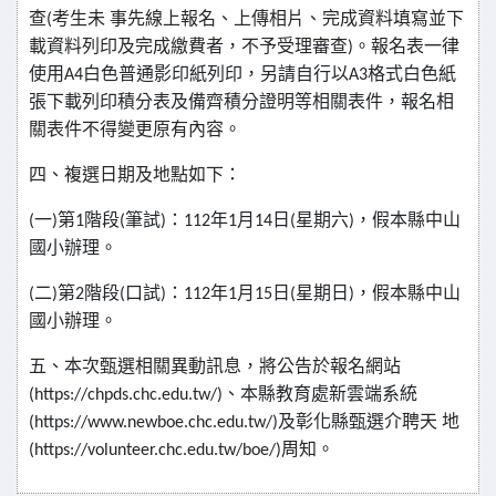
查
(
考生未
事先線上報名、上傳相片、完成資料填寫並下
載資料列印及完成繳費者，不予受理審查
)
。報名表一律
使用
A4
白色普通影印紙列印，另請自行以
A3
格式白色紙
張下載列印積分表及備齊積分證明等相關表件，報名相
關表件不得變更原有內容。
四、複選日期及地點如下：
(
一
)
第
1
階段
(
筆試
)
：
112
年
1
月
14
日
(
星期六
)
，假本縣中山
國小辦理。
(
二
)
第
2
階段
(
口試
)
：
112
年
1
月
15
日
(
星期日
)
，假本縣中山
國小辦理。
五、本次甄選相關異動訊息，將公告於報名網站
(https://chpds.chc.edu.tw/)
、本縣教育處新雲端系統
(https://www.newboe.chc.edu.tw/)
及彰化縣甄選介聘天
地
(https://volunteer.chc.edu.tw/boe/)
周知。