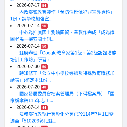
2026-07-17
54
內政部警政署製作「預防性影像犯罪宣導資料」
1份，請學校加強宣...
2026-07-14
50
中心為推廣國土測繪圖資，業製作完成「成為識
圖老馬－探索國土測...
2026-07-14
50
縣府辦理「Google教育家第1級、第2級認證增能
培訓工作坊」研習，...
2026-07-30
50
轉知修正「公立中小學校導師及特殊教育職務加
給表」(核定本)1份...
2026-07-20
48
國家發展委員會檔案管理局（下稱檔案局）「國
家檔案館115年志工...
2026-07-14
44
法務部行政執行署彰化分署已於114年7月1日喬
遷至「510203彰化縣...