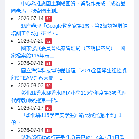
中心為推廣國土測繪圖資，業製作完成「成為識
圖老馬－探索國土測...
2026-07-14
52
縣府辦理「Google教育家第1級、第2級認證增能
培訓工作坊」研習，...
2026-07-20
52
國家發展委員會檔案管理局（下稱檔案局）「國
家檔案館115年志工...
2026-07-16
51
國立海洋科技博物館辦理「2026全國學生遙控帆
船STEAM創客大賽」...
2026-08-03
50
彰化縣秀水鄉秀水國民小學115學年度第3次代理
代課教師甄選第一階...
2026-07-17
46
「彰化縣115學年度學生舞蹈比賽實施計畫」1
份。
2026-07-14
45
法務部行政執行署彰化分署已於114年7月1日喬