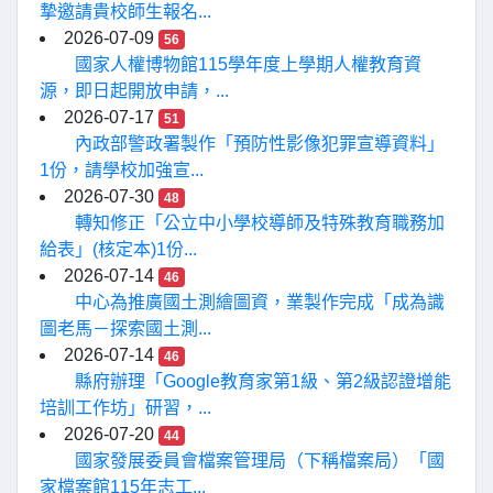
摯邀請貴校師生報名...
2026-07-09
56
國家人權博物館115學年度上學期人權教育資
源，即日起開放申請，...
2026-07-17
51
內政部警政署製作「預防性影像犯罪宣導資料」
1份，請學校加強宣...
2026-07-30
48
轉知修正「公立中小學校導師及特殊教育職務加
給表」(核定本)1份...
2026-07-14
46
中心為推廣國土測繪圖資，業製作完成「成為識
圖老馬－探索國土測...
2026-07-14
46
縣府辦理「Google教育家第1級、第2級認證增能
培訓工作坊」研習，...
2026-07-20
44
國家發展委員會檔案管理局（下稱檔案局）「國
家檔案館115年志工...