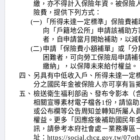
繳，亦不得計入保險年資。被保險
險費，提供下列方式：
(一)
「所得未達一定標準」保險費補
向「戶籍地公所」申請該補助方
者，自申請當月開始補助，以減
(二)
申請「保險費小額補單」或「分
困難者，可向勞工保險局申請補
繳納」，以保障未來給付權益。
四、
另具有中低收入戶、所得未達一定
分之國民年金被保險人亦可享有旨
五、
檢送衛生福利部函、發布令影本（
相關宣導素材電子檔各1份，請協
或公布欄等公告周知並轉知所屬人
權益。更多「因應疫後補助國民年
訊，請參考本府社會處－業務專區
址：https://social.chcg.gov.tw/07oth