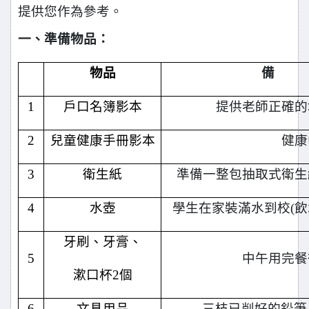
提供您作為參考。
一、
準備物品：
物品
備
1
戶口名簿影本
提供老師正確的
2
兒童健康手冊影本
健康
3
衛生紙
準備一整包抽取式衛生
4
水壺
學生在家裝滿水到校(飲
牙刷、牙膏、
5
中午用完餐
漱口杯2個
6
文具用品
三枝已削好的鉛筆