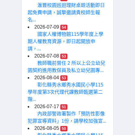
滙豐校園巡迴理財桌遊活動即日
起免費申請，誠摯邀請貴校師生報
名...
2026-07-09
54
國家人權博物館115學年度上學
期人權教育資源，即日起開放申
請，...
2026-07-08
53
教師職前曾任 2 所以上公立幼兒
園契約進用教保員及私立幼兒園專...
2026-08-04
53
彰化縣秀水鄉秀水國民小學115
學年度第3次代理代課教師甄選第二
階...
2026-07-17
51
內政部警政署製作「預防性影像
犯罪宣導資料」1份，請學校加強宣...
2026-08-05
50