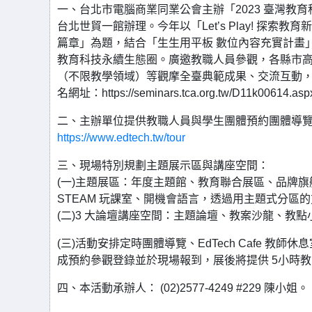
一、台北市電腦商業同業公會主辦「2023 臺灣教育科技
台北世貿一館辦理。今年以「Let’s Play! 探索教育新
篇章」為題，結合「生生用平板 數位內容充實計畫
教育科技永續生態圈。廣邀教職人員參觀，各縣市
（不限教學領域）等觀摩全臺典範成果、交流互動
名網址：https://seminars.tca.org.tw/D11k00614.asp
二、主辦單位提供教職人員與學生團體預約團體導
https://www.edtech.tw/tour
三、現場特別規劃主題展示區與講座空間：
(一)主題展區：年度主題館、教育聯合展區、品牌旗
STEAM 玩課室、開機會語言，透過用主題式分區
(二)3 大論壇講座空間：主題論壇、教案沙龍、教
(三)活動安排定時團體導覽、EdTech Cafe 
成預約參觀登錄並於現場報到，展後將提供 5小時
四、本活動承辦人： (02)2577-4249 #229 陳小姐。