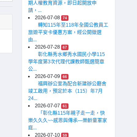
期人權教育資源，即日起開放申
請，...
2026-07-08
74
轉知115年至118年全國公教員工
旅遊平安卡優惠方案，經公開徵選
由...
2026-07-28
67
彰化縣秀水鄉秀水國民小學115
學年度第3次代理代課教師甄選簡章
公...
2026-07-09
66
福興辦公室為配合新建辦公廳舍
竣工啟用，預定於本（115）年7月
24...
2026-07-07
61
「彰化縣115年親子走一走，快
樂久久久~~感恩與傳承—樂齡童軍家
庭...
2026-07-10
59