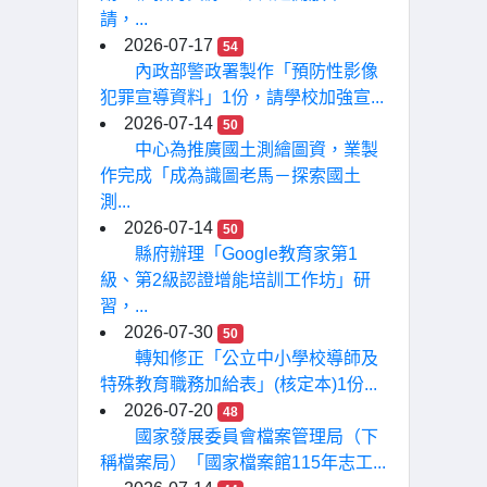
請，...
2026-07-17
54
內政部警政署製作「預防性影像
犯罪宣導資料」1份，請學校加強宣...
2026-07-14
50
中心為推廣國土測繪圖資，業製
作完成「成為識圖老馬－探索國土
測...
2026-07-14
50
縣府辦理「Google教育家第1
級、第2級認證增能培訓工作坊」研
習，...
2026-07-30
50
轉知修正「公立中小學校導師及
特殊教育職務加給表」(核定本)1份...
2026-07-20
48
國家發展委員會檔案管理局（下
稱檔案局）「國家檔案館115年志工...