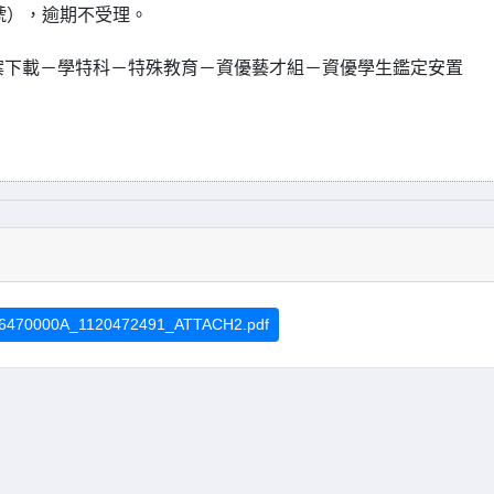
號），逾期不受理。
/－業務專區－檔案下載－學特科－特殊教育－資優藝才組－資優學生鑑定安置
6470000A_1120472491_ATTACH2.pdf