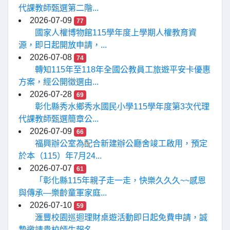
代課教師甄選第二階...
2026-07-09
77
國家人權博物館115學年度上學期人權教育資
源，即日起開放申請，...
2026-07-08
74
轉知115年至118年全國公教員工旅遊平安卡優惠
方案，經公開徵選由...
2026-07-28
69
彰化縣秀水鄉秀水國民小學115學年度第3次代理
代課教師甄選簡章公...
2026-07-09
66
福興辦公室為配合新建辦公廳舍竣工啟用，預定
於本（115）年7月24...
2026-07-07
61
「彰化縣115年親子走一走，快樂久久久~~感恩
與傳承—樂齡童軍家庭...
2026-07-10
59
滙豐校園巡迴理財桌遊活動即日起免費申請，誠
摯邀請貴校師生報名...