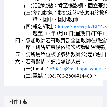
(二)
活動地點：睿至攝影棚、國立臺
(三)
參加對象：對5G新科技應用於教
職、國中、國小教師。
(四)
報名網址：
https://forms.gle/BE
起至113年3月10日(星期日)下午1
四、
參加教師若符教育部全國教師在職進
席，研習結束後依場次核發研習時數
五、
請所屬單位核予參與教師公(差)假排
六、
若有疑問，請洽承辦人員：
(一)
Email：
c20819@mail.nptu.edu.tw
(二)
電話：(08)766-3800#14409。
附件下載