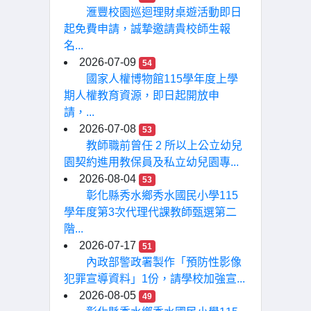
滙豐校園巡迴理財桌遊活動即日
起免費申請，誠摯邀請貴校師生報
名...
2026-07-09
54
國家人權博物館115學年度上學
期人權教育資源，即日起開放申
請，...
2026-07-08
53
教師職前曾任 2 所以上公立幼兒
園契約進用教保員及私立幼兒園專...
2026-08-04
53
彰化縣秀水鄉秀水國民小學115
學年度第3次代理代課教師甄選第二
階...
2026-07-17
51
內政部警政署製作「預防性影像
犯罪宣導資料」1份，請學校加強宣...
2026-08-05
49