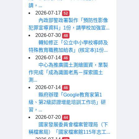
請，...
2026-07-17
52
內政部警政署製作「預防性影像
犯罪宣導資料」1份，請學校加強宣...
2026-07-30
48
轉知修正「公立中小學校導師及
特殊教育職務加給表」(核定本)1份...
2026-07-14
46
中心為推廣國土測繪圖資，業製
作完成「成為識圖老馬－探索國土
測...
2026-07-14
46
縣府辦理「Google教育家第1
級、第2級認證增能培訓工作坊」研
習，...
2026-07-20
44
國家發展委員會檔案管理局（下
稱檔案局）「國家檔案館115年志工...