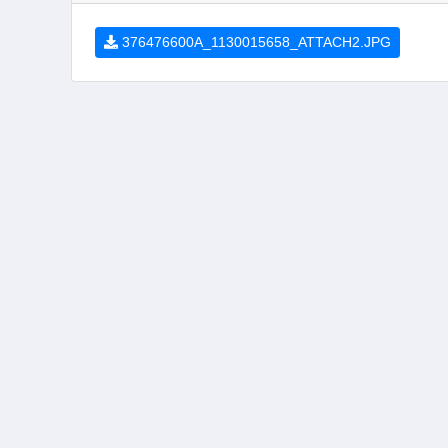
376476600A_1130015658_ATTACH2.JPG