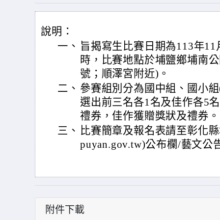
說明：
一、
旨揭寫生比賽日期為113年11月
時，比賽地點於埔鹽鄉埔南公園
號；順澤宮附近)。
二、
參賽組別分為國中組、國小組(
選出前三名各1名及佳作各5
禮券，佳作獲贈獎狀及禮券。
三、
比賽簡章及報名表請至彰化縣埔鹽鄉
puyan.gov.tw)公布欄/
附件下載