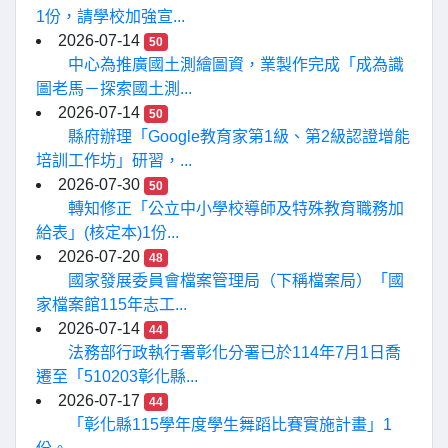
1份，請學校加強宣...
2026-07-14
50
中心為推廣國土測繪圖資，業製作完成「成為識
圖老馬－探索國土測...
2026-07-14
50
縣府辦理「Google教育家第1級、第2級認證增能
培訓工作坊」研習，...
2026-07-30
50
轉知修正「公立中小學校導師及特殊教育職務加
給表」(核定本)1份...
2026-07-20
48
國家發展委員會檔案管理局（下稱檔案局）「國
家檔案館115年志工...
2026-07-14
44
法務部行政執行署彰化分署已於114年7月1日喬
遷至「510203彰化縣...
2026-07-17
44
「彰化縣115學年度學生舞蹈比賽實施計畫」1