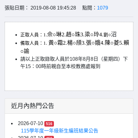
張貼日期： 2019-08-08 19:45:28 點閱：
1079
沼
佘○琳2.趙○珠3.梁○玲4.
正取人員：1.
劉○
黃○霜2.楊○頎3.張○娥4.陳○菱5.賴
備取人員：1.
○諭
請以上正取錄取人員於
108
年
8
月
8
日（星期四）下
午
15
：
00
時前親自至本校教務處報到
近月內熱門公告
2026-07-10
516
115學年度一年級新生編班結果公告