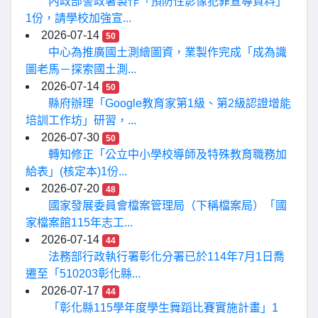
內政部警政署製作「預防性影像犯罪宣導資料」
1份，請學校加強宣...
2026-07-14
50
中心為推廣國土測繪圖資，業製作完成「成為識
圖老馬－探索國土測...
2026-07-14
50
縣府辦理「Google教育家第1級、第2級認證增能
培訓工作坊」研習，...
2026-07-30
50
轉知修正「公立中小學校導師及特殊教育職務加
給表」(核定本)1份...
2026-07-20
48
國家發展委員會檔案管理局（下稱檔案局）「國
家檔案館115年志工...
2026-07-14
44
法務部行政執行署彰化分署已於114年7月1日喬
遷至「510203彰化縣...
2026-07-17
44
「彰化縣115學年度學生舞蹈比賽實施計畫」1