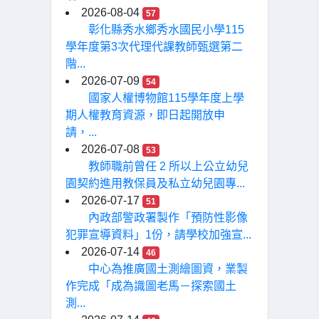
2026-08-04
57
彰化縣秀水鄉秀水國民小學115
學年度第3次代理代課教師甄選第二
階...
2026-07-09
54
國家人權博物館115學年度上學
期人權教育資源，即日起開放申
請，...
2026-07-08
53
教師職前曾任 2 所以上公立幼兒
園契約進用教保員及私立幼兒園專...
2026-07-17
51
內政部警政署製作「預防性影像
犯罪宣導資料」1份，請學校加強宣...
2026-07-14
46
中心為推廣國土測繪圖資，業製
作完成「成為識圖老馬－探索國土
測...