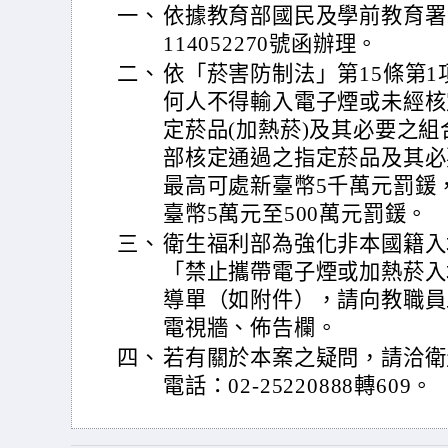
一、
依據教育部國民及學前教育署1
114052270號函辦理。
二、
依「菸害防制法」第15條第1
何人不得輸入電子煙或未經核
定菸品(加熱菸)及其必要之
部核定通過之指定菸品及其必
最高可處新臺幣5千萬元罰鍰
臺幣5萬元至500萬元罰鍰。
三、
衛生福利部為強化非本國籍入
「禁止攜帶電子煙或加熱菸入
導單（如附件），請向教職員
電視牆、佈告欄。
四、
若有關於本案之疑問，請洽衛
電話：02-25220888轉609。